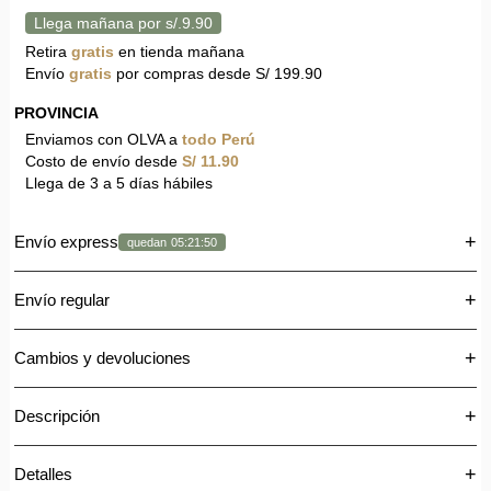
Llega mañana por s/.9.90
Retira
gratis
en tienda mañana
Envío
gratis
por compras desde S/ 199.90
PROVINCIA
Enviamos con OLVA a
todo Perú
Costo de envío desde
S/ 11.90
Llega de 3 a 5 días hábiles
+
Envío express
quedan
05:21:49
🚚
Recibe tu pedido el mismo día
+
Envío regular
Por
S/15
recibe tus productos en
3 a 4 horas
.
El envío regular toma de 3 a 5 días hábiles para Lima y
+
Cambios y devoluciones
Disponible:
Lunes a viernes de
9:00 a.m. a 3:00 p.m.
Provincias.
(excepto feriados).
Sigue estos pasos
+
Descripción
¿Cómo funciona?
Inicia el cambio o devolución fácilmente visitando
una tienda Mossa con tu producto. ¡O si prefieres,
+
Una vez
confirmado y pagado tu pedido
, lo recibirás en un
Detalles
puedes contactarnos por WhatsApp al 949153859
Botín de tacón para mujer con diseño moderno y silueta