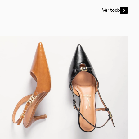
ZAPATOS MUJER VIZZANO VINO
1373.111.31536
S/
199
.
90
VIZZANO
Ver todo
CYBER NEW