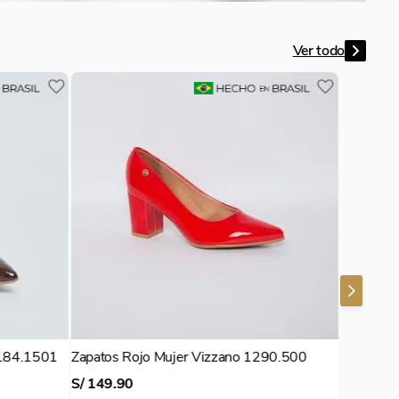
122.828
Stilettos Beige Mujer Vizzano 1184.1101
S/
169
.
90
VIZZANO