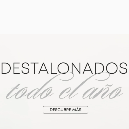
ZAPATOS MUJER VIZZANO NEGRO
1373.111.31536
S/
199
.
90
VIZZANO
W
CYBER NEW