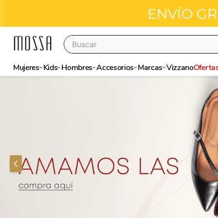
Buscar
Términos más buscados
Mujeres
Kids
Hombres
Accesorios
Marcas
Vizzano
Oferta
stilettos
vizzano
botas
botines