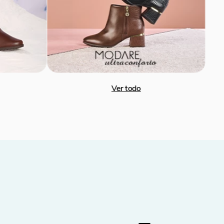
12.100
Botines Negro Mujer Vizzano 3111.100
S/
95
.
96
-
60 %
S/
239
.
90
VIZZANO
Ver todo