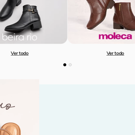
fe Mujer Vizzano 3109.100
Botines Cafe Mujer Vizzano 31
/
95
.
96
S/
79
.
96
-
60 %
-
60 %
S/
199
.
90
VIZZANO
Ver todo
Ver todo