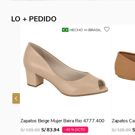
Stilettos Beige Mujer Vizzano 1185.702
Stilettos 
S/
159
.
90
S/
169
.
90
VIZZANO
VIZZANO