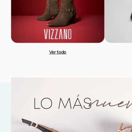
Botines Negro Mujer Vizzano 3109.100
Botines Ca
S/
95
.
96
S
-
60 %
S/
239
.
90
S/
239
.
90
VIZZANO
VIZZANO
Nuestas marcas
Ver todo