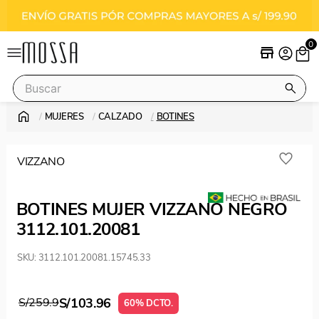
0
Buscar
MUJERES
CALZADO
BOTINES
Términos más buscados
stilettos
VIZZANO
vizzano
botas
BOTINES MUJER VIZZANO NEGRO
botines
3112.101.20081
SKU
:
3112.101.20081.15745.33
S/
259.9
S/
103.96
60
% DCTO.