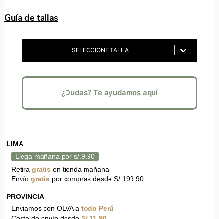
Guía de tallas
SELECCIONE TALLA
¿Dudas? Te ayudamos aquí
LIMA
Llega mañana por s/.9.90
Retira
gratis
en tienda mañana
Envío
gratis
por compras desde S/ 199.90
PROVINCIA
Enviamos con OLVA a
todo Perú
Costo de envío desde
S/ 11.90