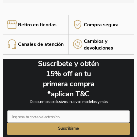
Retiro en tiendas
Compra segura
Cambios y
Canales de atención
¡Estás a un paso de finalizar!
devoluciones
Si tu producto cumple con nuestras políticas de
cambio y devolución, realizamos el cambio sin
Suscríbete y obtén
complicaciones. ¡Elige lo que necesitas y nosotros
nos encargamos del resto! O si lo deseas solicitamos
15% off en tu
la devolución.
primera compra
*aplican T&C
Descuentos exclusivos, nuevos modelos y más
Suscribirme