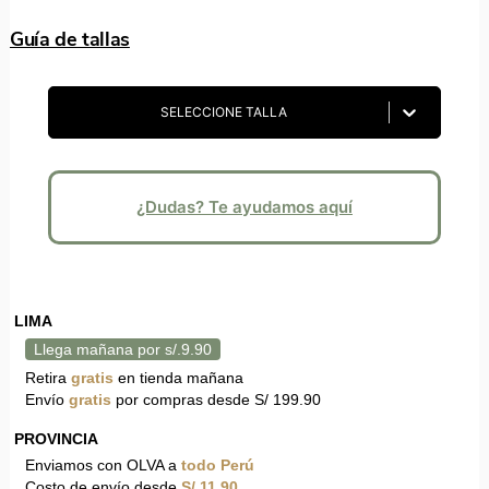
Guía de tallas
SELECCIONE TALLA
¿Dudas? Te ayudamos aquí
LIMA
Llega mañana por s/.9.90
Retira
gratis
en tienda mañana
Envío
gratis
por compras desde S/ 199.90
PROVINCIA
Enviamos con OLVA a
todo Perú
Costo de envío desde
S/ 11.90