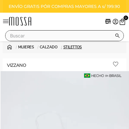
0
Buscar
MUJERES
CALZADO
STILETTOS
Términos más buscados
stilettos
VIZZANO
sandalias
vizzano
botas