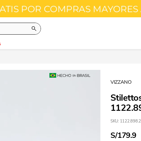
s
VIZZANO
Stilett
1122.8
SKU
:
1122.898.
S/
179.9