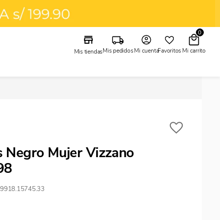
0
Mi cuenta
Mis pedidos
Favoritos
Mis tiendas
os Negro Mujer Vizzano
98
29918.15745.33