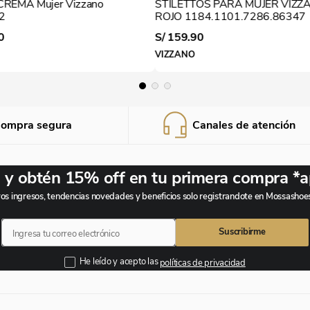
s CREMA Mujer Vizzano
STILETTOS PARA MUJER VIZZ
guiará en
2
ROJO 1184.1101.7286.86347
proceso
0
S/
159
.
90
VIZZANO
ompra segura
Canales de atención
 y obtén 15% off en tu primera compra *
s ingresos, tendencias novedades y beneficios solo registrandote en Mossasho
Suscribirme
He leído y acepto las
políticas de privacidad