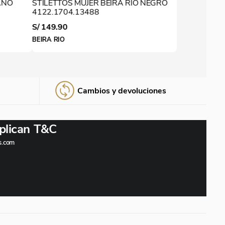
ANO
STILETTOS MUJER BEIRA RIO NEGRO
 el
tienda o por
deseas solicitamos
4122.1704.13488
!
WhatsApp!
la devolución.
S/
149
.
90
BEIRA RIO
Cambios y devoluciones
aplican T&C
es.com