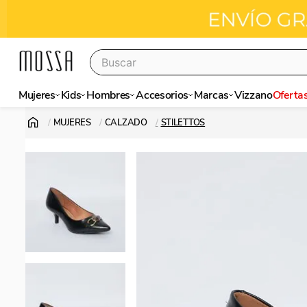
Buscar
Términos más buscados
Mujeres
Kids
Hombres
Accesorios
Marcas
Vizzano
Oferta
stilettos
MUJERES
CALZADO
STILETTOS
sandalias
vizzano
botas