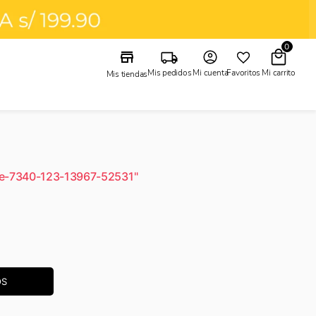
0
Mi cuenta
Mis pedidos
Favoritos
Mis tiendas
de-7340-123-13967-52531
"
OS