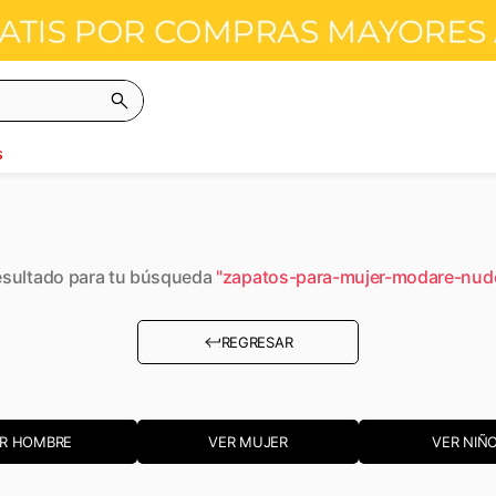
s
sultado para tu búsqueda
"
zapatos-para-mujer-modare-nu
REGRESAR
R HOMBRE
VER MUJER
VER NIÑ