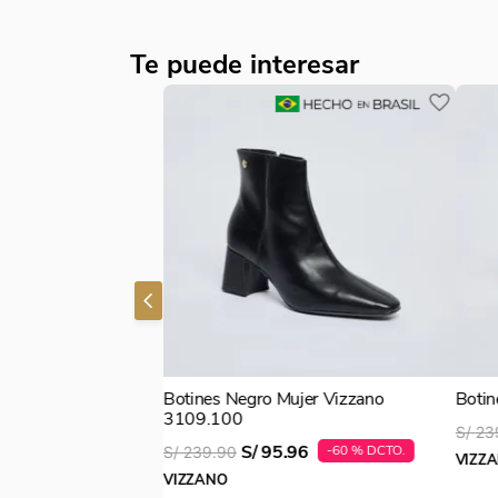
Te puede interesar
Botines Negro Mujer Vizzano
Botin
3109.100
S/
23
S/
95
.
96
-
60 %
S/
239
.
90
VIZZ
VIZZANO