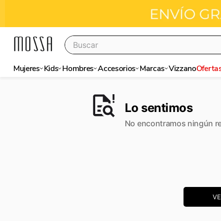
Buscar
Términos más buscados
Mujeres
Kids
Hombres
Accesorios
Marcas
Vizzano
Oferta
sandalias
stilettos
Lo sentimos
vizzano
No encontramos ningún re
botas
VE