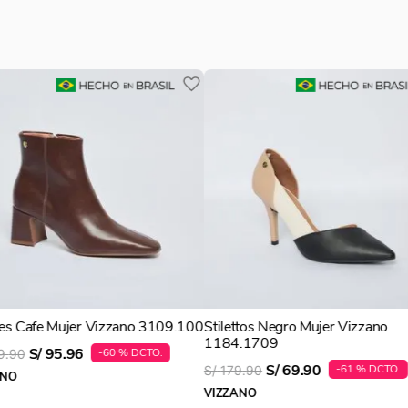
es Cafe Mujer Vizzano 3109.100
Stilettos Negro Mujer Vizzano
1184.1709
S/
95
.
96
-
60 %
9
.
90
S/
69
.
90
-
61 %
S/
179
.
90
ANO
VIZZANO