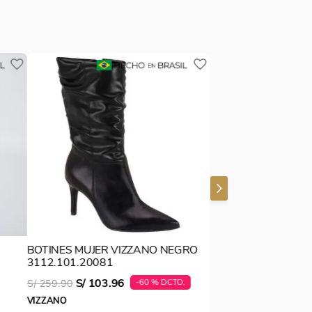
BOTINES MUJER VIZZANO NEGRO
3112.101.20081
S/
103
.
96
-
60 %
S/
259
.
90
VIZZANO