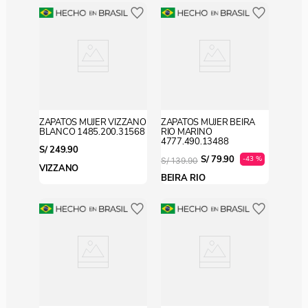
ZAPATOS MUJER VIZZANO
ZAPATOS MUJER BEIRA
BLANCO 1485.200.31568
RIO MARINO
4777.490.13488
S/
249
.
90
S/
79
.
90
-
43 %
S/
139
.
90
VIZZANO
BEIRA RIO