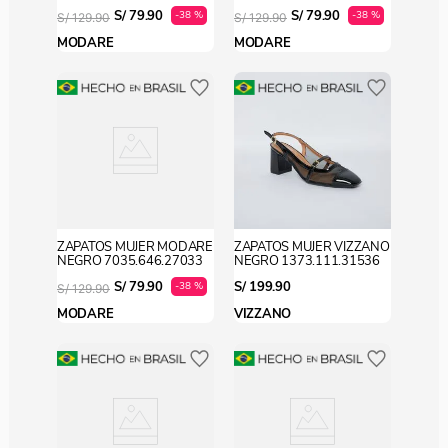
S/
79
.
90
S/
79
.
90
-
38 %
-
38 %
S/
129
.
90
S/
129
.
90
MODARE
MODARE
ZAPATOS MUJER MODARE
ZAPATOS MUJER VIZZANO
NEGRO 7035.646.27033
NEGRO 1373.111.31536
S/
79
.
90
S/
199
.
90
-
38 %
S/
129
.
90
MODARE
VIZZANO