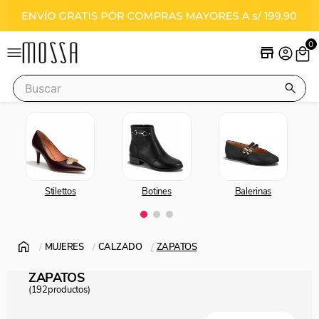
0
Buscar
Términos más buscados
stilettos
vizzano
Stilettos
Botines
Balerinas
botas
botines
MUJERES
CALZADO
ZAPATOS
ZAPATOS
192
productos