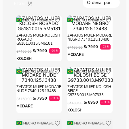
Filtrar
ZAPATOS MUJER KOLOSH
ZAPATOS MUJER MODARE
ROSADO
NEGRO 7340.125.13488
G5181.0015.5M5181
S/
79
.
90
-
53 %
S/
169
.
90
S/
79
.
90
-
60 %
S/
199
.
90
MODARE
KOLOSH
ZAPATOS MUJER MODARE
ZAPATOS MUJER KOLOSH
NUDE 7340.125.13488
BEIGE
G9733.0013.M97333
S/
79
.
90
-
53 %
S/
169
.
90
S/
89
.
90
-
53 %
S/
189
.
90
MODARE
KOLOSH