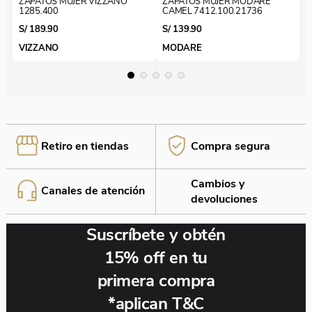
ZAPATOS MUJER VIZZANO
ZAPATOS MUJER MODARE
poder identificarte en tienda o por WhatsApp!
1285.400
CAMEL 7412.100.21736
S/
189
.
90
S/
139
.
90
VIZZANO
MODARE
Retiro en tiendas
Compra segura
Cambios y
Canales de atención
¡Estás a un paso de finalizar!
devoluciones
Si tu producto cumple con nuestras políticas de
cambio y devolución, realizamos el cambio sin
Suscríbete y obtén
complicaciones. ¡Elige lo que necesitas y nosotros
nos encargamos del resto! O si lo deseas solicitamos
15% off en tu
la devolución.
primera compra
*aplican T&C