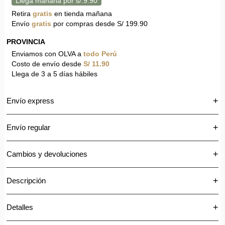
Llega mañana por s/.9.90
Retira
gratis
en tienda mañana
Envío
gratis
por compras desde S/ 199.90
PROVINCIA
Enviamos con OLVA a
todo Perú
Costo de envío desde
S/ 11.90
Llega de 3 a 5 días hábiles
+
Envío express
🚚
Recibe tu pedido el mismo día
+
Envío regular
Por
S/15
recibe tus productos en
3 a 4 horas
.
El envío regular toma de 3 a 5 días hábiles para Lima y
+
Cambios y devoluciones
Disponible:
Lunes a viernes de
9:00 a.m. a 3:00 p.m.
Provincias.
(excepto feriados).
Sigue estos pasos
+
Descripción
¿Cómo funciona?
+
Una vez
confirmado y pagado tu pedido
, lo recibirás en un
Detalles
Tacón destalonado o slingback para mujer con diseño
tiempo estimado de
3 a 4 horas
.
sofisticado y acabado elegante, ideal para elevar cualquier look