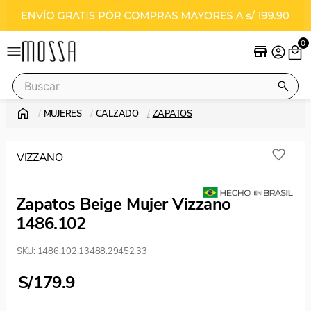
0
Buscar
MUJERES
CALZADO
ZAPATOS
Términos más buscados
stilettos
VIZZANO
sandalias
vizzano
Zapatos Beige Mujer Vizzano
botas
1486.102
SKU
:
1486.102.13488.29452.33
S/
179.9