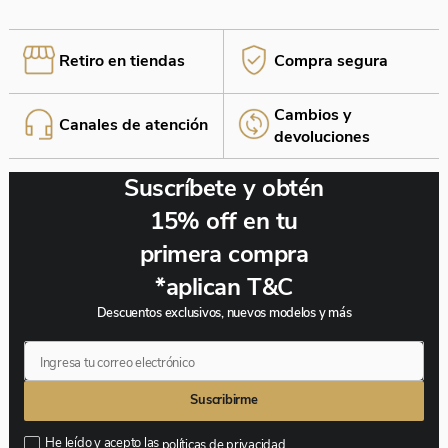
Retiro en tiendas
Compra segura
Cambios y
Canales de atención
¡Estás a un paso de finalizar!
devoluciones
Si tu producto cumple con nuestras políticas de
cambio y devolución, realizamos el cambio sin
Suscríbete y obtén
complicaciones. ¡Elige lo que necesitas y nosotros
nos encargamos del resto! O si lo deseas solicitamos
15% off en tu
la devolución.
primera compra
*aplican T&C
Descuentos exclusivos, nuevos modelos y más
Suscribirme
He leído y acepto las
políticas de privacidad