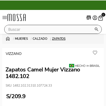
0
Buscar
MUJERES
CALZADO
ZAPATOS
Términos más buscados
stilettos
VIZZANO
vizzano
botas
Zapatos Camel Mujer Vizzano
botines
1482.102
SKU
:
1482.102.31310.107724.33
S/
209.9