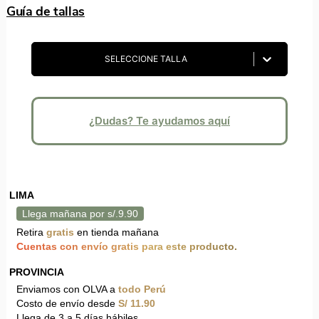
Guía de tallas
SELECCIONE TALLA
¿Dudas? Te ayudamos aquí
LIMA
Llega mañana por s/.9.90
Retira
gratis
en tienda mañana
Cuentas con envío gratis para este producto.
PROVINCIA
Enviamos con OLVA a
todo Perú
Costo de envío desde
S/ 11.90
Llega de 3 a 5 días hábiles