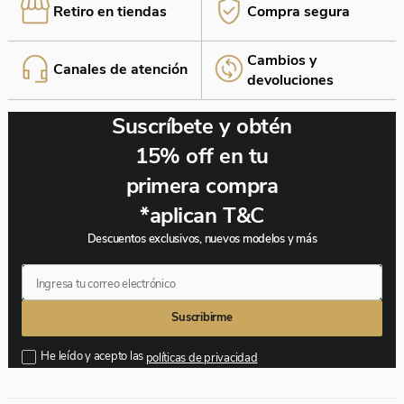
Retiro en tiendas
Compra segura
Cambios y
Canales de atención
¡Estás a un paso de finalizar!
devoluciones
Si tu producto cumple con nuestras políticas de
cambio y devolución, realizamos el cambio sin
Suscríbete y obtén
complicaciones. ¡Elige lo que necesitas y nosotros
nos encargamos del resto! O si lo deseas solicitamos
15% off en tu
la devolución.
primera compra
*aplican T&C
Descuentos exclusivos, nuevos modelos y más
Suscribirme
He leído y acepto las
políticas de privacidad