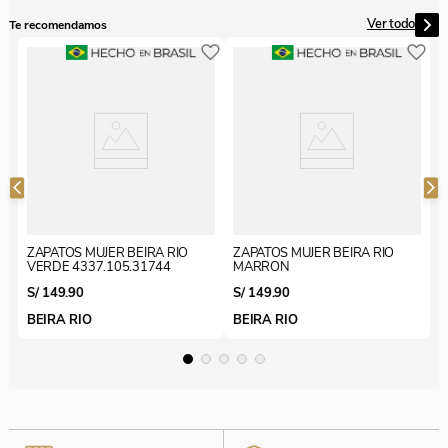
Casual, De Vestir, TACO
Ver todo
Te recomendamos
Estilo
CUADRADO, destalonados
Z
4
Taco
10
S
B
Color
Marron
Presenta en caja tu comprobante de pago el
documento de Identidad con el que realizaste la
compra. Recuerda: ¡este paso es importante para
ZAPATOS MUJER BEIRA RIO
ZAPATOS MUJER BEIRA RIO
poder identificarte en tienda o por WhatsApp!
VERDE 4337.105.31744
MARRON
S/
149
.
90
S/
149
.
90
BEIRA RIO
BEIRA RIO