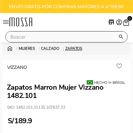
0
Buscar
MUJERES
CALZADO
ZAPATOS
Términos más buscados
sandalias
VIZZANO
stilettos
vizzano
Zapatos Marron Mujer Vizzano
botas
1482.101
SKU
:
1482.101.31135.107637.33
S/
189.9